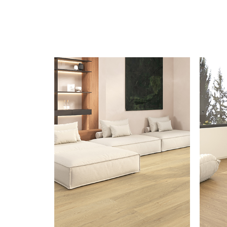
惠璞
致力
为合
解决
公、
域。主