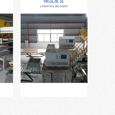
物流发货
LOGISTICS DELIVERY
W