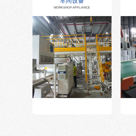
车间设备
WORKSHOP APPLIANCE