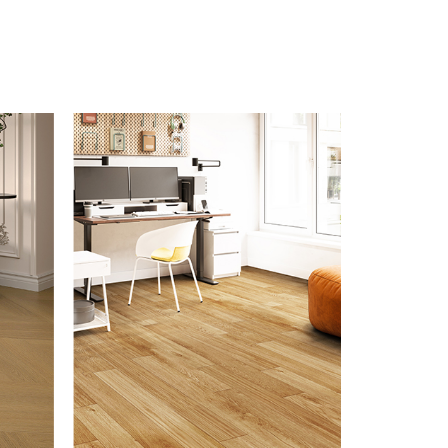
LVT地板
LVT（Luxury Vinyl Tile）高级乙
PVC卷材
烯基地板，是兼具颜值与实力的现
心原料，质
代地面装饰优选。以环保PVC为核
层复合、同
心原料，搭配高清印刷层精准复刻
医疗、商业
木纹、石纹等天然质感，表面耐磨
绿色无毒、
层可抵御日常刮擦与高频踩踏。相
还能吸音
比SPC地板，脚感柔软，弹性舒
PVC防静
适。
导电结构，
电对电子
坏，也能
患，被普遍
电子