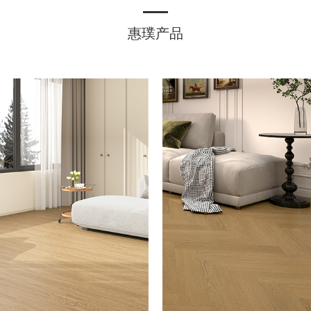
惠璞产品
热销花色
SPC地板介绍
，全球地板领域专业服务商。
SPC地板是一种以天然石粉和PVC
于以优质的产品和极致的服务
树脂混合，经高温高压挤出成型的
作伙伴提供专业、可靠的地板
新型环保地板材料，完美融合
方案，包括医疗、酒店、办
了“石的坚固”与“塑的柔韧”。产品
教育、工业、运动、家装等领
表面采用高清彩膜层和耐磨层，复
营产品SPC地板、LVT片材
刻实木、大理石、地毯等多种纹
及PVC商用卷材地板。
理，色彩丰富且质感逼真，适配多
种装修风格。SPC地板兼具无醛环
保，防水耐磨、防火阻燃、锁扣拼
装等优点，成为商业空间地面装修
的优选方案。