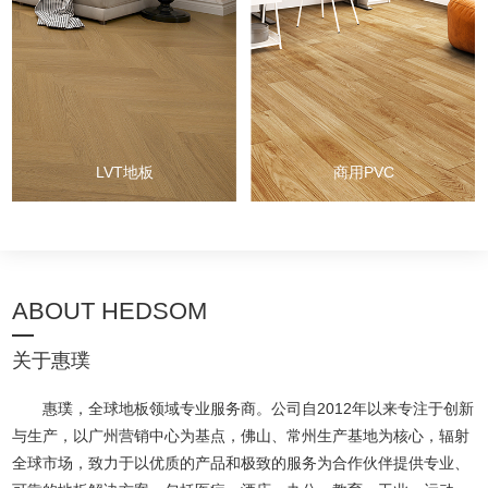
与实力的现代地面装饰优
选。以环保PVC为核心原
料，搭配高清印刷层精准复
刻木纹、石纹等天然质感，
表面耐磨层可抵御日常刮擦
与高频踩踏。相比SPC地
板，脚感柔软，弹性舒适。
LVT地板
商用PVC
ABOUT HEDSOM
关于惠璞
惠璞，全球地板领域专业服务商。公司自2012年以来专注于创新
与生产，以广州营销中心为基点，佛山、常州生产基地为核心，辐射
全球市场，致力于以优质的产品和极致的服务为合作伙伴提供专业、