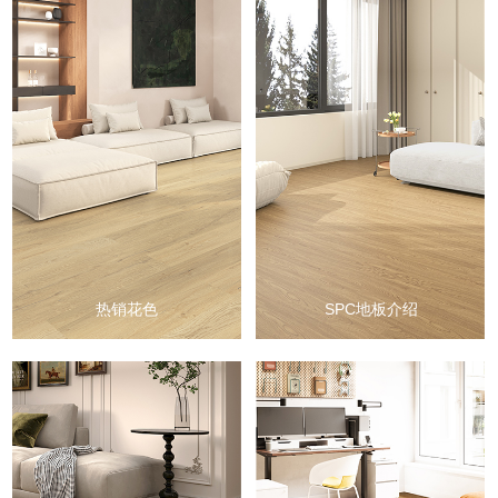
热销花色
惠璞，全球地板领域专业服
务商。致力于以优质的产品
和极致的服务为合作伙伴提
供专业、可靠的地板解决方
案，包括医疗、酒店、办
公、教育、工业、运动、家
装等领域。主营产品SPC地
板、LVT片材及PVC商用卷
材地板。
热销花色
SPC地板介绍
LVT地板
LVT（Luxury Vinyl Tile）高
级乙烯基地板，是兼具颜值